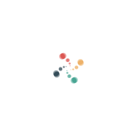
emails no deseados.
Myy lippusi verkossa Vivetix
Hallitse kokoelmia, vierasluetteloita, hallitse
pääsyä QR:lla sovelluksen kautta
Meistä
Mikä on Vivetix?
Kuinka se toimii?
Mitä me tarjoamme?
Hinta
Vaihtoehto myydä lippuja
Digisarjan edut
Järjestä tapahtumasi
Kuinka järjestää tapahtuma verkossa?
Tapahtuman järjestämisen edut verkossa
Kuinka mainostaa tapahtumaasi verkossa?
Myy lippuja hyväntekeväisyystapahtumaan
Järjestä ja edistää musiikkikonsertteja