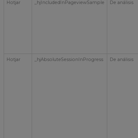
Hotjar
_hjIncludedInPageviewSample
De análisis
Hotjar
_hjAbsoluteSessionInProgress
De análisis