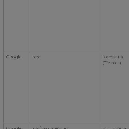
Google
rc::c
Necesaria
(Técnica)
Google
ads/ga-audiences
Publicitaria