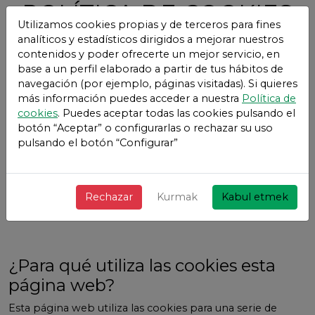
POLÍTICA DE COOKIES
Utilizamos cookies propias y de terceros para fines
Vivetix
analíticos y estadísticos dirigidos a mejorar nuestros
contenidos y poder ofrecerte un mejor servicio, en
¿Qué son las cookies?
base a un perfil elaborado a partir de tus hábitos de
navegación (por ejemplo, páginas visitadas). Si quieres
Este sitio web utiliza cookies y/o tecnologías similares
más información puedes acceder a nuestra
Política de
que almacenan y recuperan información cuando navegas.
cookies
. Puedes aceptar todas las cookies pulsando el
En general, estas tecnologías pueden servir para
botón “Aceptar” o configurarlas o rechazar su uso
finalidades muy diversas, como, por ejemplo,
pulsando el botón “Configurar”
reconocerte como usuario, obtener información sobre
tus hábitos de navegación, o personalizar la forma en que
se muestra el contenido. Los usos concretos que
hacemos de estas tecnologías se describen a
Rechazar
Kurmak
Kabul etmek
continuación.
¿Para qué utiliza las cookies esta
página web?
Esta página web utiliza las cookies para una serie de